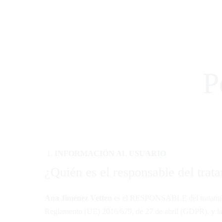
Home
Sobre mí
Mindfulnes
Meditación y M
Acceso Alumnos
Reto gratui
Meditacione
MindfulDan
P
Home
Sobre mí
Mindfulnes
Acceso Alumnos
INFORMACIÓN AL USUARIO
¿Quién es el responsable del trat
Ana Jiménez Vetten
es el RESPONSABLE del tratamient
Reglamento (UE) 2016/679, de 27 de abril (GDPR), y 