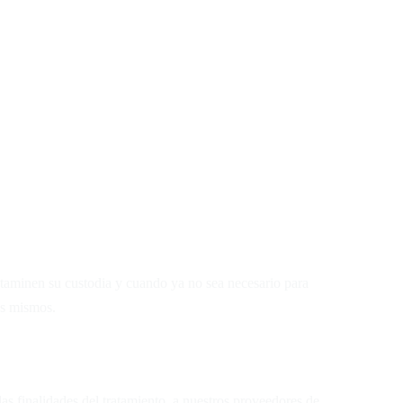
ictaminen su custodia y cuando ya no sea necesario para
os mismos.
las finalidades del tratamiento, a nuestros proveedores de