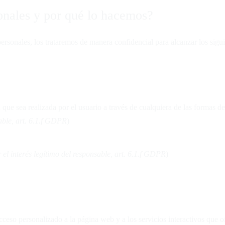
sonales y por qué lo hacemos?
sonales, los trataremos de manera confidencial para alcanzar los sigui
n que sea realizada por el usuario a través de cualquiera de las formas d
sable, art. 6.1.f GDPR
)
r
el
interés
legítimo
del
responsable,
art.
6.1.f
GDPR
)
ceso personalizado a la página web y a los servicios interactivos que o