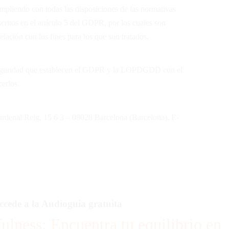
pliendo con todas las disposiciones de las normativas
itos en el artículo 5 del GDPR, por los cuales son
relación con los fines para los que son tratados.
 seguridad que establecen el GDPR y la LOPDGDD con el
erlos.
rdenal Reig, 15 6 3 – 08028 Barcelona (Barcelona). E-
ccede a la Audioguía gratuita
ulness: Encuentra tu equilibrio en