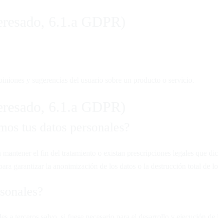
teresado, 6.1.a GDPR)
iniones y sugerencias del usuario sobre un producto o servicio.
teresado, 6.1.a GDPR)
os tus datos personales?
mantener el fin del tratamiento o existan prescripciones legales que d
ara garantizar la anonimización de los datos o la destrucción total de l
rsonales?
 a terceros salvo, si fuese necesario para el desarrollo y ejecución de 