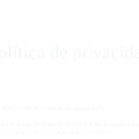
s para Embarazadas
Cursos online
Blog
indfulness
to meditación
s Guiadas Online
ce Conexión y Movimiento
olítica de privacid
s para Embarazadas
Cursos online
Blog
amiento de tus datos personales?
o de los datos personales del USUARIO y le informa de que estos dato
la Ley Orgánica 3/2018, de 5 de diciembre (LOPDGDD).