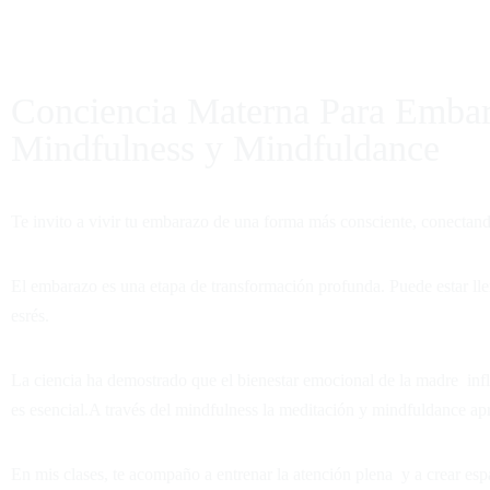
Conciencia Materna Para Emba
Mindfulness y Mindfuldance
Te invito a vivir tu embarazo de una forma más consciente, conectan
El embarazo es una etapa de transformación profunda. Puede estar ll
esrés.
Schedul
La ciencia ha demostrado que el bienestar emocional de la madre infl
es esencial.A través del mindfulness la meditación y mindfuldance apr
The success of 
ability to perf
positively chan
En mis clases, te acompaño a entrenar la atención plena y a crear esp