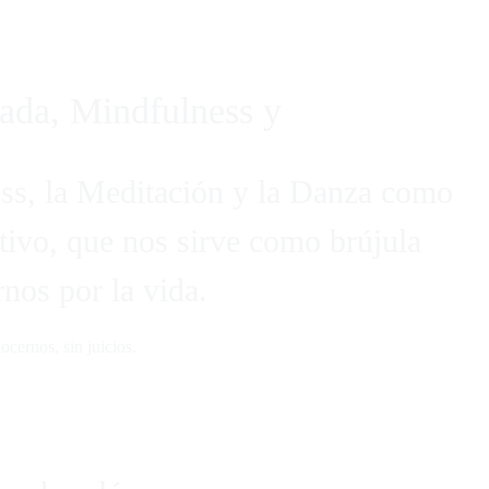
os online
Blog
Contacto
ada, Mindfulness y
ss, la Meditación y la Danza como
ivo, que nos sirve como brújula
rnos por la vida.
cernos, sin juicios.