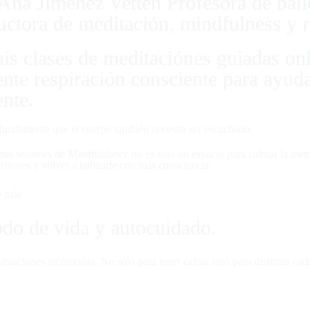
Ana Jiménez Vetten Profesora de bail
e a Class
ructora de meditación, mindfulness y r
Yoga does not lie in the
is clases de meditaciónes guiadas o
orm postures but in how it
ente respiración consciente para ayuda
ges the way we live our
ente.
ationships.
fundamente que el cuerpo también necesita ser escuchado.
mis sesiones de Mindfuldance no es solo un espacio para calmar la mente,
ensiones y volver a habitarte con más consciencia.
e más
do de vida y autocuidado.
situaciones incomodas. No solo para tener calma sino para disfrutar ca