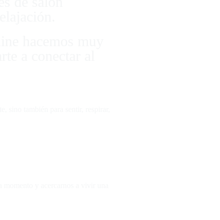
es de salón
elajación.
nline hacemos muy
rte a conectar al
 sino también para sentir, respirar,
da momento y acercarnos a vivir una