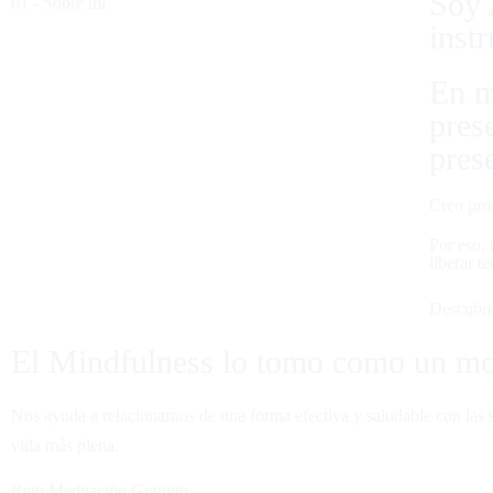
Soy 
01 - Sobre mí
Schedul
inst
The success of 
En m
ability to perf
pres
positively chan
pres
life and our rel
Creo pro
Por eso, 
liberar t
Descubr
El Mindfulness lo tomo como un mo
Nos ayuda a relacionarnos de una forma efectiva y saludable con las 
vida más plena.
Reto Meditación Gratuïto