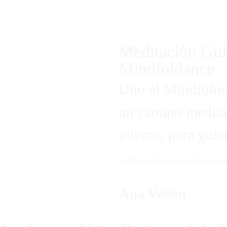
Home
Sobre mí
Meditación y Mindfulness
Curs
Acceso Alumnos
Meditación Gui
Mindfuldance
Uno el Mindfulne
un camino meditat
interna, para guia
La Meditación nos enseña a recono
Ana Vetten