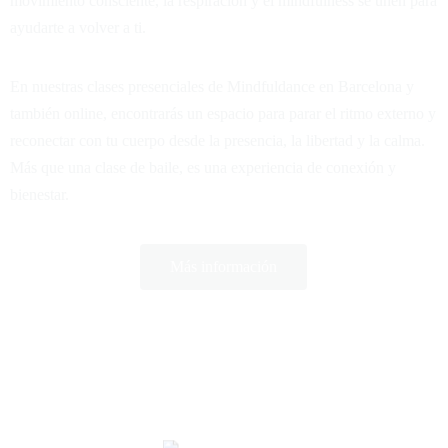
movimiento consciente, la respiración y el mindfulness se unen para
ayudarte a volver a ti.
En nuestras clases presenciales de Mindfuldance en Barcelona y
también online, encontrarás un espacio para parar el ritmo externo y
reconectar con tu cuerpo desde la presencia, la libertad y la calma.
Más que una clase de baile, es una experiencia de conexión y
bienestar.
Más información